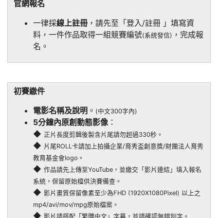
官網報名
一律採
線上註冊
，請先至「登入/註冊 」填寫資
料，一件作品取得一組競賽編號
，完成報
(系統發信)
名。
初賽繳件
電影名稱及說明
。
(中文300字內)
5分鐘內原創動態影像
：
◆
正片長度剪輯後製含片尾請勿超過330秒。
◆
片尾ROLL卡請加上拍攝企業/育秀盃創意獎/財團法人育秀
教育基金會logo。
◆
作品請先上傳至YouTube，並繳交「影片連結」填入報名
系統，保留原始檔供決賽備查。
◆
影片畫質保留像素至少為FHD (1920X1080Pixel) 以上之
mp4/avi/mov/mpg原始檔案。
◆
影片請搭配「繁體中文」字幕，並請確認無錯別字。