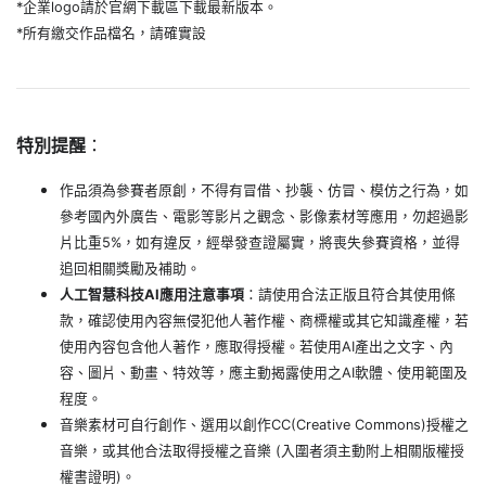
*企業logo請於官網下載區下載最新版本。
*所有繳交作品檔名，請確實設
特別提醒
：
作品須為參賽者原創，不得有冒借、抄襲、仿冒、模仿之行為，如
參考國內外廣告、電影等影片之觀念、影像素材等應用，勿超過影
片比重5%，如有違反，經舉發查證屬實，將喪失參賽資格，並得
追回相關獎勵及補助。
人工智慧科技AI應用注意事項
：請使用合法正版且符合其使用條
款，確認使用內容無侵犯他人著作權、商標權或其它知識產權，若
使用內容包含他人著作，應取得授權。若使用AI產出之文字、內
容、圖片、動畫、特效等，應主動揭露使用之AI軟體、使用範圍及
程度。
音樂素材可自行創作、選用以創作CC(Creative Commons)授權之
音樂，或其他合法取得授權之音樂 (入圍者須主動附上相關版權授
權書證明)。