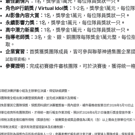
最佳劇情片：
1名，獎學金1萬元，每位隊員獎狀一只
。
角色IP行銷獎 / Virtual Idol獎：
1-2名，獎學金1萬元，每位
AI影像內容大賞：
1名，獎學金1萬元，每位隊員獎狀一只
。
永續影響力獎：
1名，獎學金1萬元，每位隊員獎狀一只
。
高中潛力新星獎：
1名，獎學金1萬元，每位隊員獎狀一只
。
指導老師獎：
3名，金、銀、銅團隊每隊獎金1萬元整，每位
取。
企業實習：
首獎獲獎團隊成員，皆可參與聯華神通集團企業提
。
試取得資格)
參賽證明：
完成初賽繳件審核團隊，可於決賽後，獲得統一
獎項經決賽評審小組及主辦單位決議，得從缺或調整。
得團隊需全程出席決賽暨頒獎典禮，並完成決賽展示及簡報。
避免影響其它團隊領獎，領獎資料請於決賽獲獎後一周內提供，補件最晚收取單日於2026年5月10日
辦單位收齊所有團隊資料，才得統一進行報支作業流程，預計於2026年6月21日後進行獎金發放作業。
所得稅法獎金需扣繳所得稅（獎額含稅），競賽獎金或獎品價值為2萬元（含）以上需由主辦單位代扣 
所得稅法規定，提供有效居留證副本及扣繳稅額。
項獎狀原則為得獎作品所有成員每人一只，參賽者應於報名時注意正確、詳實填入團隊成員，儅有遺漏