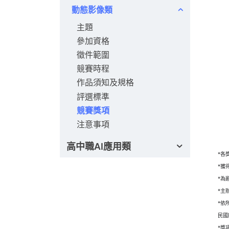
動態影像類
主題
參加資格
徵件範圍
競賽時程
作品須知及規格
評選標準
競賽獎項
注意事項
高中職AI應用類
*各
*獲
*為
*主
*依
民國
*獎