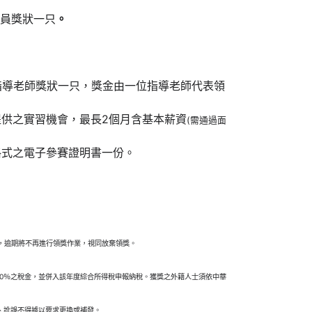
隊員獎狀一只
。
指導老師獎狀一只，獎金由一位指導老師代表領
供之實習機會，最長2個月含基本薪資
(需通過面
格式之電子參賽證明書一份。
止，逾期將不再進行領獎作業，視同放棄領獎。
10％之稅金，並併入該年度綜合所得稅申報納稅。獲獎之外籍人士須依中華
、訛誤不得據以要求更換或補發。