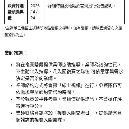
決賽評選
2026
詳細時間及地點於官網另行公告說明。
暨頒獎典
/ 4 /
禮
24
*主辦單位保留上述時間地點變更之權利，如有變更，請以官網公布之最
新資料為主。
業師諮詢：
將在複賽階段提供業師協助指導，業師為諮詢性質，
不主動介入指導，凡入圍複賽之隊伍 可依意願與需求
決定是否洽詢業師。
業師諮詢方式將會採「線上視訊」進行，參賽隊伍可
依需求與業師約定諮詢時間。
基於競賽公平性考量，業師僅提供諮詢，不會擔任評
審進行評分。
業師聯絡資訊將於「複賽入圍交流日」，提供給有意
願諮詢的複賽入圍團隊。