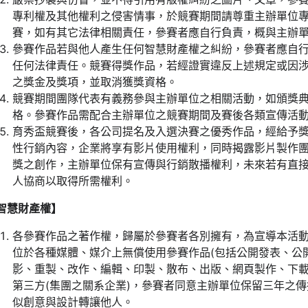
專利權及其他權利之侵害情事，於競賽期間請尊重主辦單位
賽，如有其它法律相關責任，參賽者應自行負責，概與主辦
參賽作品若與他人產生任何智慧財產權之糾紛，參賽者應自
任何法律責任。競賽得獎作品，若經證實違反上述規定或因
之獎金及獎項，並取消獲獎資格。
競賽期間團隊代表有義務參與主辦單位之相關活動，如頒獎
格。參賽作品需配合主辦單位之競賽期間及賽後各類宣傳活
育秀盃競賽後，各公司提名及入選決賽之優秀作品，經給予
性行銷內容，企業將享有影片使用權利，同時揭露影片製作
獎之創作，主辦單位保有宣傳與行銷散播權利，未來若有直
人協商以取得所需權利。
智慧財產權】
各參賽作品之著作權，歸屬於參賽者各別擁有，為宣導本活
位於各種媒體、媒介上無償使用參賽作品(包括公開發表、公
影、重製、改作、編輯、印製、散布、出版、網頁製作、下載
第三方(集團之關系企業)，參賽者同意主辦單位保留三年之
似創意與設計轉讓他人。