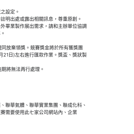
覽之設定。
中註明出處或露出相關訊息，尊重原創。
內外畢業製作展出需求，請和主辦單位協調
年。
期視同放棄領獎。競賽獎金將於所有獲獎團
6月21日)左右進行匯款作業。獎盃、獎狀製
，逾期將無法再行處理。
際、聯華氣體、聯華實業集團、聯成化科、
競賽需要使用此七家公司網站內、企業