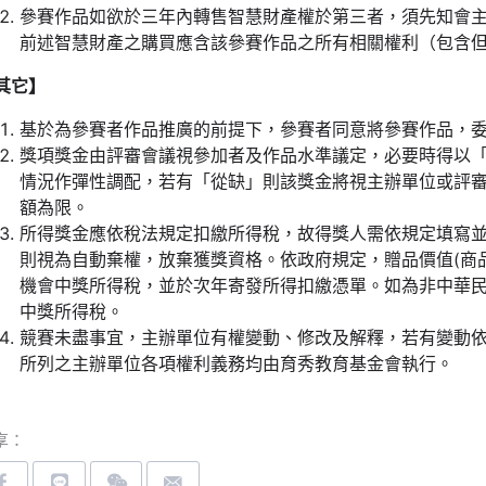
參賽作品如欲於三年內轉售智慧財產權於第三者，須先知會
前述智慧財產之購買應含該參賽作品之所有相關權利（包含
其它】
基於為參賽者作品推廣的前提下，參賽者同意將參賽作品，
獎項獎金由評審會議視參加者及作品水準議定，必要時得以
情況作彈性調配，若有「從缺」則該獎金將視主辦單位或評
額為限。
所得獎金應依稅法規定扣繳所得稅，故得獎人需依規定填寫
則視為自動棄權，放棄獲獎資格。依政府規定，贈品價值(商品定
機會中獎所得稅，並於次年寄發所得扣繳憑單。如為非中華民
中獎所得稅。
競賽未盡事宜，主辦單位有權變動、修改及解釋，若有變動
所列之主辦單位各項權利義務均由育秀教育基金會執行。
享：