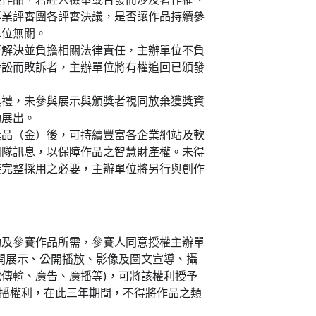
專業評審團各評審決議，是否讓作品持續參
單位無關。
行解決並負擔相關法律責任，主辦單位不負
涉訟而敗訴者，主辦單位將有權追回已頒發
典禮，未參與展示與頒獎者視同放棄獲獎資
動展出。
獎品（金）後，可持續豐富各企業網站及軟
團隊訊息，以保障作品之智慧財產權。未得
接完整採用之必要，主辦單位將另行與創作
動及參賽作品所需，參賽人同意授權主辦單
開展示、公開播放、影像及圖文宣導、攝
傳輸、廣告、廣播等)，可將該權利授予
傳播權利，在此三年期間，不得將作品之類