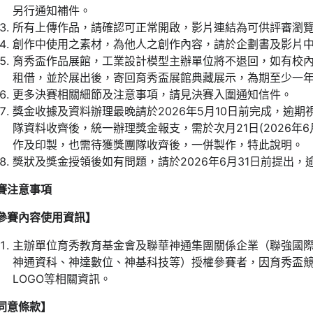
另行通知補件。
所有上傳作品，請確認可正常開啟，影片連結為可供評審瀏
創作中使用之素材，為他人之創作內容，請於企劃書及影片
育秀盃作品展館，工業設計模型主辦單位將不退回，如有校
租借，並於展出後，寄回育秀盃展館典藏展示，為期至少一
更多決賽相關細節及注意事項，請見決賽入圍通知信件。
獎金收據及資料辦理最晚請於2026年5月10日前完成，逾
隊資料收齊後，統一辦理獎金報支，需於次月21日(2026年
作及印製，也需待獲獎團隊收齊後，一併製作，特此說明。
獎狀及獎金授領後如有問題，請於2026年6月31日前提出
賽注意事項
參賽內容使用資訊】
主辦單位育秀教育基金會及聯華神通集團關係企業（聯強國
神通資科、神達數位、神基科技等）授權參賽者，因育秀盃
LOGO等相關資訊。
同意條款】