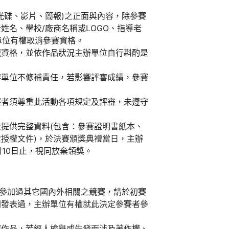
光碟、影片、簡報)之正面與內容，除參賽
姓名、學校/廠商名稱或LOGO、指導老
單位有權取消參賽資格。
選資格，並依作品狀況主辦單位自行斟酌是
辦單位不修補責任，若影響評審成績，參賽
賽者須尊重此活動各項規定及評審，未遵守
提供完整資料(包含：參賽證明書紙本、
授權文件)，於決賽頒獎典禮當日，主辦
月10日止，視同放棄領獎。
，參加過其它國內外相關之競賽，請於初賽
開發表過，主辦單位有權就此決定參賽者參
賽作品，若經人檢舉或告發而涉及著作權、