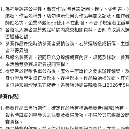
為考量評審公平性，繳交作品(包含設計圖、模型、企劃書、
編號、作品名稱外，切勿標示任何與作品無關之記號，如作者
師姓名等，企業命題logo使用不在此限，不合乎規定者主辦
各階段入選者需於規定時間內繳交相關資料，否則將取消入
否遞補名額。
參賽作品寄送時請參賽者妥慎包裝，若於運送造成損傷，主
者不得異議
凡報名參賽者，視同已充分瞭解競賽內容、規範及條款，參
本活動等參賽規定者視同棄權。
得獎者於得獎名單公布後，應依主辦單位之要求辦理領獎，及
身分證及學生證正反影本、存摺影本、作品原始檔光碟、其它
單位通知辦理後未完成者，各獎項領據最晚收件日2026年5
參賽作品】
參賽作品需自行創作，確定作品所有權為參賽者(團隊)所有
報名時誠實列舉參與之競賽及獲得獎項，不得於其它媒體公
賽資格。
嚴禁抄襲與仿冒，並不得引用有版權糾紛之圖片、文章，參