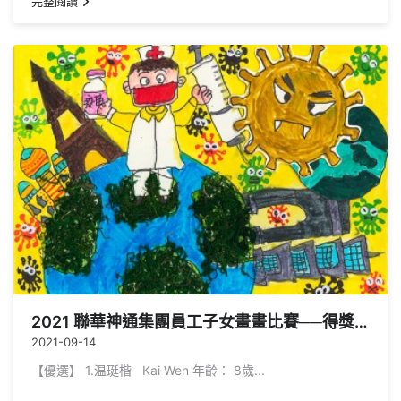
完整閱讀
2021 聯華神通集團員工子女畫畫比賽──得獎公告
2021-09-14
【優選】 1.温珽楷 ‬ Kai Wen 年齡： 8歲...