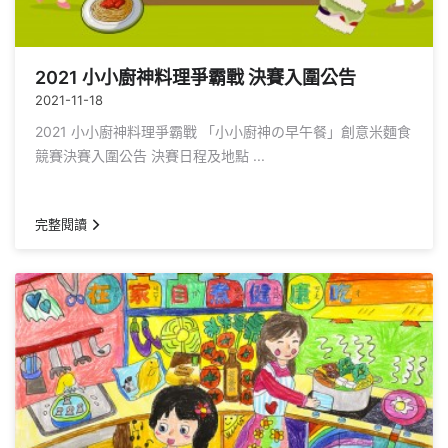
2021 小小廚神料理爭霸戰 決賽入圍公告
2021-11-18
2021 小小廚神料理爭霸戰 「小小廚神の早午餐」創意米麵食
競賽決賽入圍公告 決賽日程及地點 ...
完整閱讀