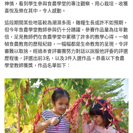
神情，看到學生參與食農學堂的專注觀察、用心栽培、收獲
喜悅及樂在其中，令人感動。
這段期間某些地區較為潮濕多雨，雜糧生長或許不如預期，
但今年食農學堂教師參與仍十分踴躍，參賽作品量為往年數
倍，足見教師們在食農學堂中累積了許多的教學心得。一幀
幀食農教育的歷程紀錄，一幅幅都是生命教育的呈現，令評
審難以取捨。經過本會評審團努力對話以說服他評委的評選
歷程後，評選出前3名，以及3件入選作品。恭喜以下食農
學堂教師獲獎，作品名單如下：