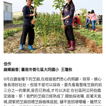
佳作
麻鄉麻香│臺南市善化區大同國小 王瓊秋
9月白露後種下的芝麻,在經過我們悉心的照顧，除草、摘心
後長得好壯壯，但是不是可以採收，要先看看整株芝麻的前
三分之一的果莢,是否已熟成,才可以決定.在社區阿公阿伯鑑
定過後，耶！我們的芝麻已經熟成了.開始採收囉. 趁著天氣
晴,趕緊把芝麻田裡芝麻植株拔起, 舖平放田埂曝曬，雖然又