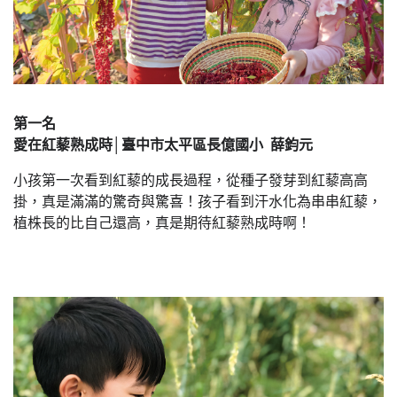
第一名
愛在紅藜熟成時│臺中市太平區長億國小 薛鈞元
小孩第一次看到紅藜的成長過程，從種子發芽到紅藜高高
掛，真是滿滿的驚奇與驚喜！孩子看到汗水化為串串紅藜，
植株長的比自己還高，真是期待紅藜熟成時啊！