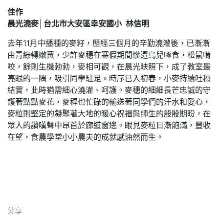
佳作
晨光澆麥│台北市大安區幸安國小 林信明
去年11月中播種的麥籽，歷經三個月的辛勤澆灌後，已漸漸
由青綠轉嫩黃，少許麥穗在寒假期間慘遭鳥兒啄食，松鼠啃
咬，餘則生機勃勃，麥相可觀，在晨光映照下，成了教室最
亮眼的一隅，吸引同學駐足。時序已入初春，小麥持續吐穗
結實，此時猶需細心澆灌、呵護。麥穗的細細長芒忠誠的守
護著點點麥花，麥稈也忙碌的輸送著同學們的汗水和愛心，
麥粒則堅定的凝聚著大地的暖心祝福與師生的殷殷期盼，在
眾人的讚嘆聲中昂首於廊道窗邊。眼見麥粒日漸飽滿，豐收
在望，食農學堂小小農夫的成就感油然而生。
分享