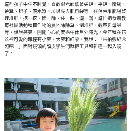
這些孩子中午不睡覺，喜歡跟老師拿著尖鏟、平鏟、篩網、
畚箕、耙子、澆水器、垃圾夾與肥料袋等，在落葉堆肥場整
理堆肥，挖一挖、篩一篩、裝一裝、灑一灑，幫忙把食農教
育社團活動種植作物的農地除除草、倒堆肥、觀察雞母蟲
等，說說笑笑，開開心心的度過午休戶外時光。今年種在花
盆裡可愛的雜糧有小麥、大麥和紅藜，我說：「來拍張紀念
照吧！」面對鏡頭的頑皮學生們就把工具和雜糧一起入鏡
了。