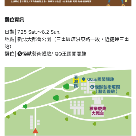
攤位資訊
日期│7.25 Sat.～8.2 Sun.
地點│新北大都會公園（三重區疏洪東路一段，近捷運三重
站）
攤位│🅑怪獸藝術體驗/ QQ王國闖關趣