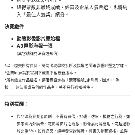
總得票數非最終成績，評審及企業人氣票選，也將納
入「最佳人氣獎」績分。
決賽繳件
動態影像影片原始檔
A3電影海報一張
(其它請詳見決賽通知信)
*以上繳交所有資料，請勿出現學校系所及指導老師等影響評選之字樣。
*企業logo請於官網下載區下載最新版本。
*所有繳交作品檔名，請確實設定為「競賽編號_企劃書、圖片1、海
報…」無法辨識為何組作品者，將不另行通知補件。
特別提醒
：
作品須為參賽者原創，不得有冒借、抄襲、仿冒、模仿之行為，如
參考國內外廣告、電影等影片之觀念、影像素材等應用，勿超過影
片比重5%，如有違反，經舉發查證屬實，將喪失參賽資格，並得