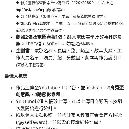
◆
影片畫質保留像素至少為FHD (1920X1080Pixel) 以上之
mp4/avi/mov/mpg原始檔案。
◆
影片請搭配「繁體中文」字幕，並請確認無錯別字。
◆
如以IG REELS製作「直式」影片，參賽者需繳交影片格式MP4
或MOV之作品給予主辦單位。
劇照2張及電影海報1張
：融入電影美學及故事性的劇
照。JPEG檔，300dpi，勿超過5MB。
企劃書
：電影名稱、長度、影片類型、故事大綱、工
作人員名單、演員介紹、分鏡圖、劇本等作品說明。
(可參考下載專區)
最佳人氣獎
作品上傳至YouTube、IG平台，並hashtag：
#育秀盃
創意獎、#動態影像類
。
YouTube以個人帳號上傳，並以上傳日之觀看、按讚
次數開始進行統計。
IG以個人帳號投稿，並標註育秀教育基金會官方帳號
(@ysedaward)，並以愛心按讚紀錄計算。
統計至2025/4/4止。