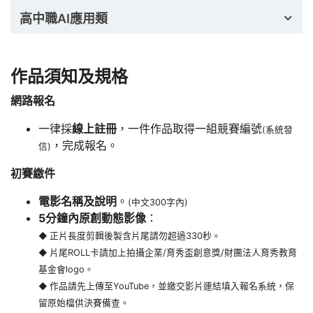
高中職AI應用類
作品須知及規格
網路報名
一律採
線上註冊
，一件作品取得一組競賽編號
(系統發
，完成報名。
信)
初賽繳件
電影名稱及說明
。
(中文300字內)
5分鐘內原創動態影像
：
◆
正片長度剪輯後製含片尾請勿超過330秒。
◆
片尾ROLL卡請加上拍攝企業/育秀盃創意獎/財團法人育秀教育
基金會logo。
◆
作品請先上傳至YouTube，並繳交影片連結填入報名系統，保
留原始檔供決賽備查。