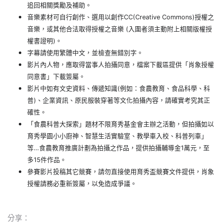
追回相關獎勵及補助。
音樂素材可自行創作、選用以創作CC(Creative Commons)授權之
音樂，或其他合法取得授權之音樂 (入圍者須主動附上相關版權授
權書證明)。
字幕請使用繁體中文，並檢查無錯別字。
影片內人物，應取得當事人拍攝同意，檔案下載區提供「肖象授權
同意書」下載簽屬。
影片中如有文史資料、傳遞知識(例如：食農教育、食品科學、科
普)、企業資訊、原民服裝穿著等文化拍攝內容，請確實考究其正
確性。
「食農科普大探索」題材不限育秀基金會主辦之活動，但拍攝如以
育秀學園小小廚神、智慧生活實驗室、教學車入校、科普列車」
等…食農教育推廣計劃為拍攝之作品，提供拍攝輔導金1萬元，至
多15件作品。
參賽影片投稿其它競賽，請勿直接使用育秀盃競賽文件提供，肖象
授權請務必重新簽屬，以免造成爭議。
分享：